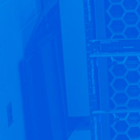
«La plateforme CyberRange s’intègre
parfaitement dans mes objectifs pédagogiques.
[…] Je suis convaincu que CyberRange est un
outil précieux pour tout enseignant
souhaitant enrichir son programme de
cybersécurité.»
« Elle est intuitive, fluide et offre une expérience
utilisateur très agréable. […] Aucune
dépendance au niveau de l’infrastructure
informatique du collège ou de l’ordinateur de
l’étudiant.»