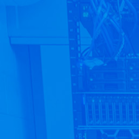
Infrastructure isolée du réseau
institutionnel;
Frais fixes. Prévisibles et inférieurs aux
solutions infonuagiques;
Support et maintenance externalisée
(CyberQuébec);
Facilite le déploiement des laboratoires;
Facilite le déploiement et la correction des
évaluations;
Facilite le travail et les projets d’équipes;
Plus de temps à consacrer à
l’enseignement.