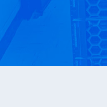
«Les labos sont plus complets, plus réalistes, et
l’économie de temps est incroyable. On peut
travailler de n’importe où, sur n’importe quel
appareil, sans contraintes majeures. Sans cette
solution, mon cours serait en retard sur les
besoins du marché du travail. »